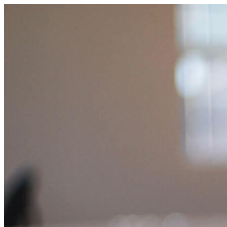
コ
ン
テ
ン
ツ
へ
ス
キ
ッ
プ