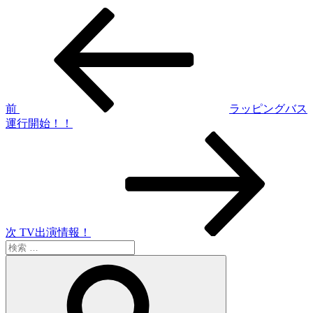
過
投
去
稿
の
投
ナ
稿
ビ
ゲ
前
ラッピングバス
運行開始！！
ー
次
シ
の
投
ョ
稿
ン
次
TV出演情報！
検
索:
検
索