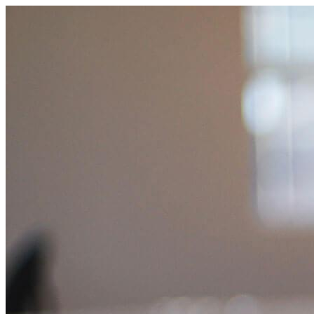
コ
ン
テ
ン
ツ
へ
ス
キ
ッ
プ