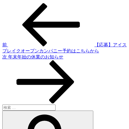
過
投
去
稿
の
投
ナ
稿
ビ
ゲ
前
【応募】アイス
ブレイクオープンカンパニー予約はこちらから
ー
次
次
年末年始の休業のお知らせ
シ
の
投
ョ
稿
ン
検
索:
検
索