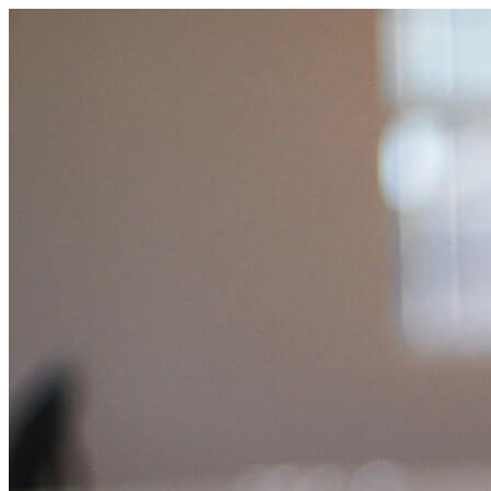
コ
ン
テ
ン
ツ
へ
ス
キ
ッ
プ