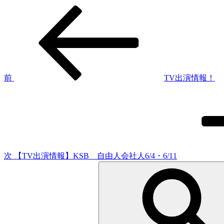
過
投
去
稿
の
投
ナ
稿
ビ
ゲ
前
TV出演情報！
次
ー
の
シ
投
稿
ョ
ン
次
【TV出演情報】KSB 自由人会社人6/4・6/11
検
索: