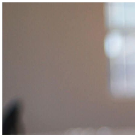
コ
ン
テ
ン
ツ
へ
ス
キ
ッ
プ