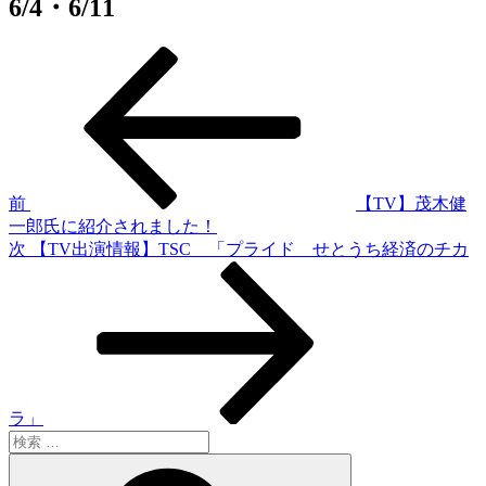
6/4・6/11
過
投
去
稿
の
投
ナ
稿
ビ
ゲ
前
【TV】茂木健
一郎氏に紹介されました！
ー
次
次
【TV出演情報】TSC 「プライド せとうち経済のチカ
シ
の
投
ョ
稿
ン
ラ」
検
索:
検
索