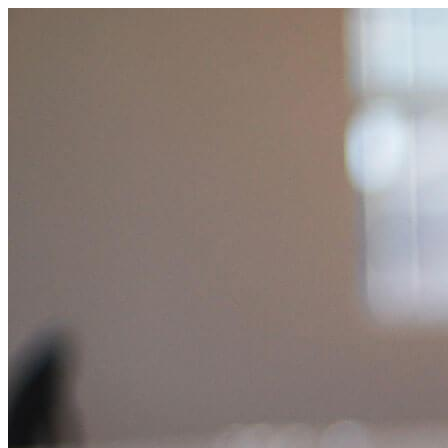
コ
ン
テ
ン
ツ
へ
ス
キ
ッ
プ