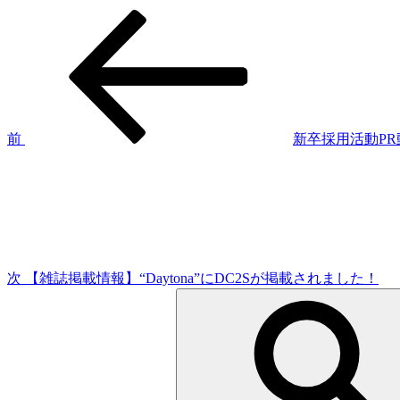
過
投
去
稿
の
投
ナ
稿
ビ
ゲ
前
新卒採用活動PR
次
ー
の
シ
投
稿
ョ
ン
次
【雑誌掲載情報】“Daytona”にDC2Sが掲載されました！
検
索: