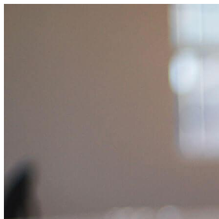
コ
ン
テ
ン
ツ
へ
ス
キ
ッ
プ