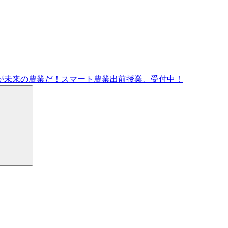
が未来の農業だ！スマート農業出前授業、受付中！
検
索