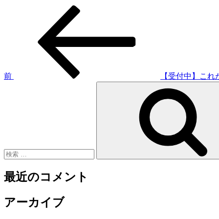
過
投
去
稿
の
投
ナ
稿
ビ
ゲ
前
【受付中】これ
検
ー
索:
シ
ョ
ン
最近のコメント
アーカイブ