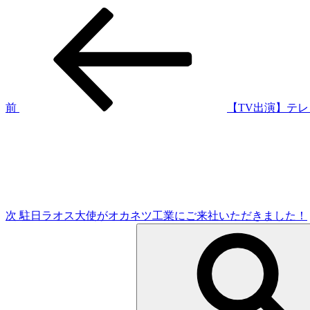
過
投
去
稿
の
投
ナ
稿
ビ
ゲ
前
【TV出演】テ
次
ー
の
シ
投
稿
ョ
ン
次
駐日ラオス大使がオカネツ工業にご来社いただきました！
検
索: