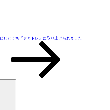
レビせとうち『せとトレ』に取り上げられました！
検
索