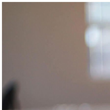
コ
ン
テ
ン
ツ
へ
ス
キ
ッ
プ