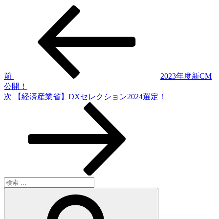
過
投
去
稿
の
投
ナ
稿
ビ
ゲ
前
2023年度新CM
公開！
ー
次
次
【経済産業省】DXセレクション2024選定！
シ
の
投
ョ
稿
ン
検
索:
検
索