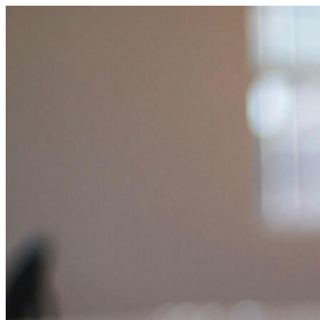
コ
ン
テ
ン
ツ
へ
ス
キ
ッ
プ