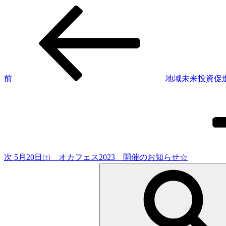
過
投
去
稿
の
投
ナ
稿
ビ
ゲ
前
地域未来投資促
次
ー
の
シ
投
稿
ョ
ン
次
5月20日㈯ オカフェス2023 開催のお知らせ☆
検
索: