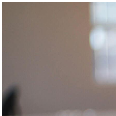
コ
ン
テ
ン
ツ
へ
ス
キ
ッ
プ