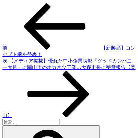
過
投
去
稿
の
投
ナ
稿
ビ
ゲ
前
【新製品】コン
セプト機を発表！
ー
次
次
【メディア掲載】優れた中小企業表彰「グッドカンパニ
シ
の
ー大賞」に岡山市のオカネツ工業…大森市長に受賞報告【岡
投
ョ
稿
ン
山】
検
索:
検
索