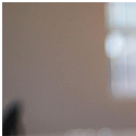
コ
ン
テ
ン
ツ
へ
ス
キ
ッ
プ