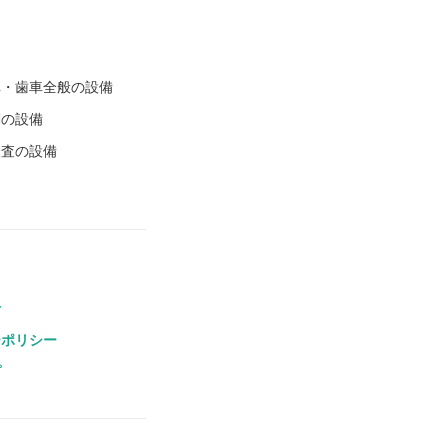
車・歯車全般の設備
削の設備
検査の設備
せ
ーポリシー
プ