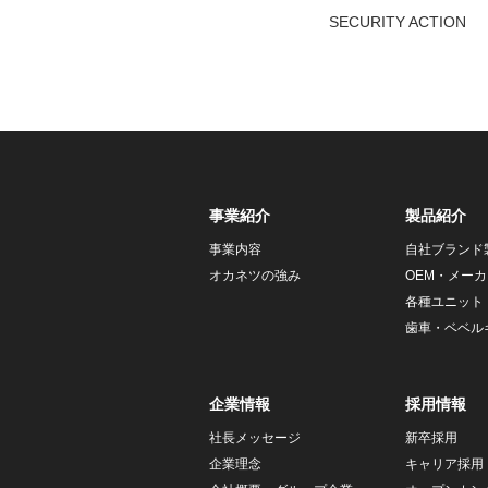
SECURITY ACTION
事業紹介
製品紹介
事業内容
自社ブランド
オカネツの強み
OEM・メーカ
各種ユニット
歯車・ベベル
企業情報
採用情報
社長メッセージ
新卒採用
企業理念
キャリア採用